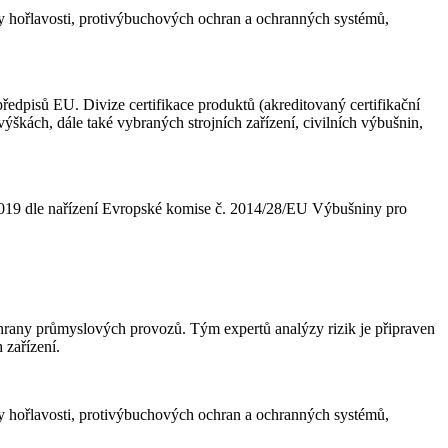
 hořlavosti, protivýbuchových ochran a ochranných systémů,
pisů EU. Divize certifikace produktů (akreditovaný certifikační
škách, dále také vybraných strojních zařízení, civilních výbušnin,
 1019 dle nařízení Evropské komise č. 2014/28/EU Výbušniny pro
chrany průmyslových provozů. Tým expertů analýzy rizik je připraven
 zařízení.
 hořlavosti, protivýbuchových ochran a ochranných systémů,