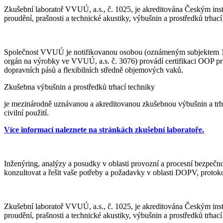
Zkušební laboratoř VVUÚ, a.s., č. 1025, je akreditována Českým in
proudění, prašnosti a technické akustiky, výbušnin a prostředků trhac
Společnost VVUÚ je notifikovanou osobou (oznámeným subjektem 1019
orgán na výrobky ve VVUÚ, a.s. č. 3076) provádí certifikaci OOP prot
dopravních pásů a flexibilních středně objemových vaků.
Zkušebna výbušnin a prostředků trhací techniky
je mezinárodně uznávanou a akreditovanou zkušebnou výbušnin a trha
civilní použití.
Více informací naleznete na stránkách zkušební laboratoře.
Inženýring, analýzy a posudky v oblasti provozní a procesní bezpečn
konzultovat a řešit vaše potřeby a požadavky v oblasti DOPV, protokolů
Zkušební laboratoř VVUÚ, a.s., č. 1025, je akreditována Českým in
proudění, prašnosti a technické akustiky, výbušnin a prostředků trhac