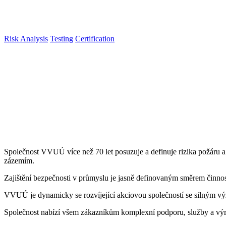
Risk Analysis
Testing
Certification
Společnost VVUÚ více než 70 let posuzuje a definuje rizika požáru
zázemím.
Zajištění bezpečnosti v průmyslu je jasně definovaným směrem činno
VVUÚ je dynamicky se rozvíjející akciovou společností se silným v
Společnost nabízí všem zákazníkům komplexní podporu, služby a výro