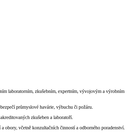
xním laboratorním, zkušebním, expertním, vývojovým a výrobním
ebezpečí průmyslové havárie, výbuchu či požáru.
kreditovaných zkušeben a laboratoří.
a obory, včetně konzultačních činností a odborného poradenství.