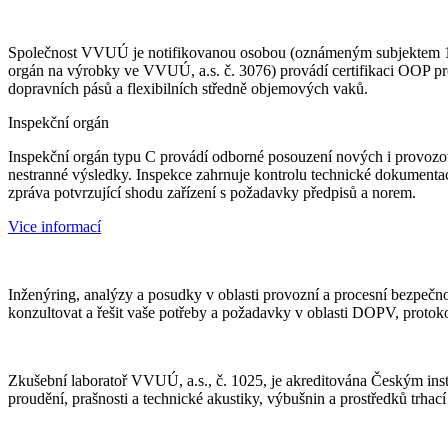
Společnost VVUÚ je notifikovanou osobou (oznámeným subjektem 1019
orgán na výrobky ve VVUÚ, a.s. č. 3076) provádí certifikaci OOP prot
dopravních pásů a flexibilních středně objemových vaků.
Inspekční orgán
Inspekční orgán typu C provádí odborné posouzení nových i provozov
nestranné výsledky. Inspekce zahrnuje kontrolu technické dokumentace 
zpráva potvrzující shodu zařízení s požadavky předpisů a norem.
Vice informací
Inženýring, analýzy a posudky v oblasti provozní a procesní bezpečn
konzultovat a řešit vaše potřeby a požadavky v oblasti DOPV, protokolů
Zkušební laboratoř VVUÚ, a.s., č. 1025, je akreditována Českým in
proudění, prašnosti a technické akustiky, výbušnin a prostředků trhac