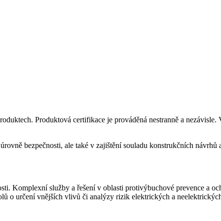
oduktech. Produktová certifikace je prováděná nestranně a nezávisle. 
né úrovně bezpečnosti, ale také v zajištění souladu konstrukčních návr
osti. Komplexní služby a řešení v oblasti protivýbuchové prevence a o
 o určení vnějších vlivů či analýzy rizik elektrických a neelektrických