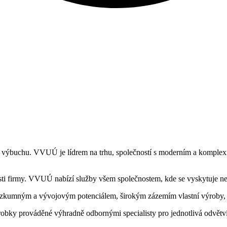
 a výbuchu. VVUÚ je lídrem na trhu, společností s moderním a komple
sti firmy. VVUÚ nabízí služby všem společnostem, kde se vyskytuje n
ýzkumným a vývojovým potenciálem, širokým zázemím vlastní výroby, a
bky prováděné výhradně odbornými specialisty pro jednotlivá odvětví 