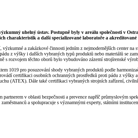
ýzkumný uhelný ústav. Postupně byly v areálu společnosti v Ostra
ch charakteristik a další specializované laboratoře a akreditované 
, výzkumné a zakázkové činnosti jedním z nejmodernějších center na 
 pádu z výšky i dalších vybraných typů produktů nebo materiálů se za
elně s rozvojem těchto oborů bylo vybudováno zázemí strojírenské výro
em 1019 pro posuzování shody vybraných produktů podle harmonizačníc
ovádí certifikaci osobních ochranných prostředků proti pádu z výšky a
hu (ATEX). Dále také certifikaci vybraných strojních zařízení, civiln
partnerem v oblasti bezpečnosti a prevence napříč průmyslovým spek
městnanců a spolupracuje s významnými experty, státními institucemi,