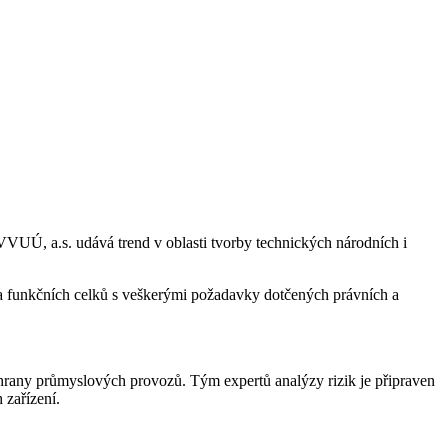
VVUÚ, a.s. udává trend v oblasti tvorby technických národních i
hů a funkčních celků s veškerými požadavky dotčených právních a
chrany průmyslových provozů. Tým expertů analýzy rizik je připraven
 zařízení.