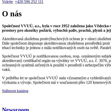
Volejte
+420 596 252 111
O nás
Společnost VVUÚ, a.s., byla v roce 1952 založena jako Vědecko-v
prostory pro zkoušky požárů, výbuchů paliv, prachů, plynů a jeji
Akreditovaná zkušebna protivýbuchových ochran je v rámci zkušební
Dále společnost disponuje akreditovanou zkušebnou prostředků proti
trhací techniky je jednou z mála notifikovaných osob na světě. Paral
Společnost VVUÚ je notifikovanou osobou, resp. oznámeným subjekt
akreditovaný certifikační orgán na výrobky ve VVUÚ, a.s. č. 3076, pr
ochranných systémů určených k použití v prostředí s nebezpečím výbuc
vaků.
V průběhu let se společnost VVUÚ stala významným a vyhledávaným 
výzkumu a vývoje. Společnost má v současnosti přes 120 kmenových za
Stáhnout katalog
Newsroom