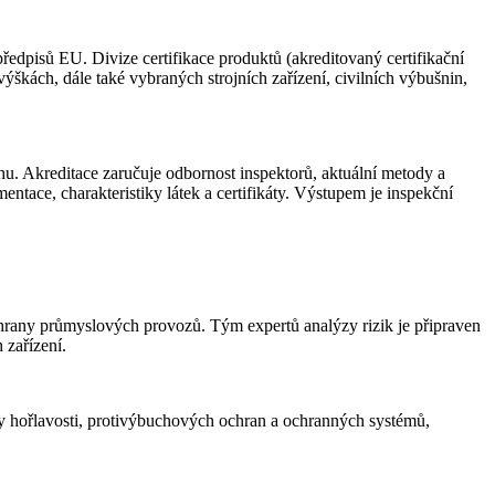
pisů EU. Divize certifikace produktů (akreditovaný certifikační
škách, dále také vybraných strojních zařízení, civilních výbušnin,
. Akreditace zaručuje odbornost inspektorů, aktuální metody a
ntace, charakteristiky látek a certifikáty. Výstupem je inspekční
chrany průmyslových provozů. Tým expertů analýzy rizik je připraven
 zařízení.
 hořlavosti, protivýbuchových ochran a ochranných systémů,