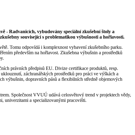
vě - Radvanicích, vybudovány speciální zkušební štoly a
zkušebny související s problematikou výbušnosti a hořlavosti.
světě. Tomu odpovídá i komplexnost vybavení zkušebního parku.
měřením především na hořlavost. Zkušebna výbušnin a prostředků
by.
h právních předpisů EU. Divize certifikace produktů, resp.
 uklouznutí, záchranářských prostředků pro práci ve výškách a
ích výbušnin, dopravních pásů a flexibilních středně objemových
trem. Společnost VVUÚ udává celosvětový trend v projektech vědy,
 univerzitami a specializovanými pracovišti.