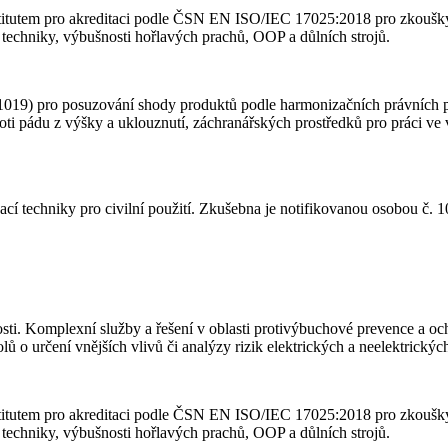
stitutem pro akreditaci podle ČSN EN ISO/IEC 17025:2018 pro zkoušky
í techniky, výbušnosti hořlavých prachů, OOP a důlních strojů.
) pro posuzování shody produktů podle harmonizačních právních před
i pádu z výšky a uklouznutí, záchranářských prostředků pro práci ve vý
cí techniky pro civilní použití. Zkušebna je notifikovanou osobou č.
osti. Komplexní služby a řešení v oblasti protivýbuchové prevence a o
 o určení vnějších vlivů či analýzy rizik elektrických a neelektrických
stitutem pro akreditaci podle ČSN EN ISO/IEC 17025:2018 pro zkoušky
í techniky, výbušnosti hořlavých prachů, OOP a důlních strojů.