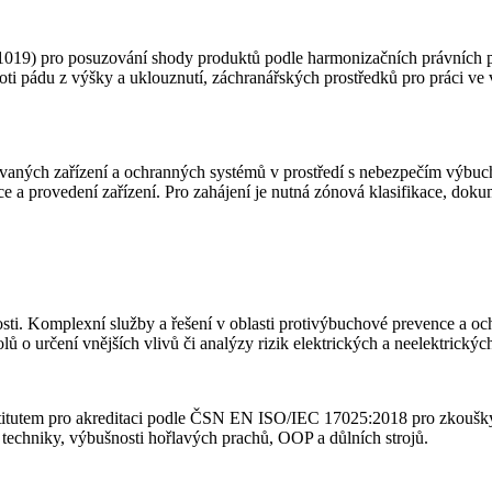
) pro posuzování shody produktů podle harmonizačních právních před
i pádu z výšky a uklouznutí, záchranářských prostředků pro práci ve vý
aných zařízení a ochranných systémů v prostředí s nebezpečím výbuchu
a provedení zařízení. Pro zahájení je nutná zónová klasifikace, dokume
osti. Komplexní služby a řešení v oblasti protivýbuchové prevence a o
 o určení vnějších vlivů či analýzy rizik elektrických a neelektrických
stitutem pro akreditaci podle ČSN EN ISO/IEC 17025:2018 pro zkoušky
í techniky, výbušnosti hořlavých prachů, OOP a důlních strojů.