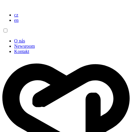
cz
en
O nás
Newsroom
Kontakt