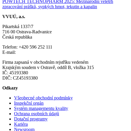
POWTECH TECHNOPHARM 2025: Mezinárodní veletrh
zpracování prášků, sypkých hmot, tekutin a kapalin
VVUÚ, a.s.
Pikartská 1337/7
716 00 Ostrava-Radvanice
Česká republika
Telefon: +420 596 252 111
E-mail:
vvuu@vvuu.cz
Firma zapsaná v obchodním rejstříku vedeném
Krajským soudem v Ostravě, oddíl B, vložka 315
IČ: 45193380
DIČ: CZ45193380
Odkazy
Všeobecné obchodní podmínky
Inspekční orgán
Systém managementu kvality
Ochrana osobních údajů
Dotační programy
Kariéra
Newsroom