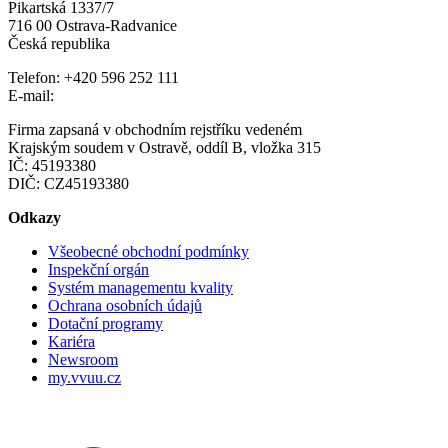
Pikartská 1337/7
716 00 Ostrava-Radvanice
Česká republika
Telefon: +420 596 252 111
E-mail:
vvuu@vvuu.cz
Firma zapsaná v obchodním rejstříku vedeném
Krajským soudem v Ostravě, oddíl B, vložka 315
IČ: 45193380
DIČ: CZ45193380
Odkazy
Všeobecné obchodní podmínky
Inspekční orgán
Systém managementu kvality
Ochrana osobních údajů
Dotační programy
Kariéra
Newsroom
my.vvuu.cz