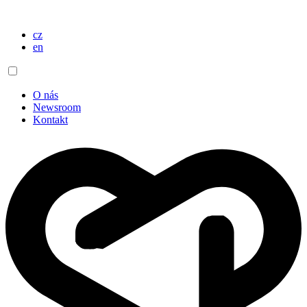
cz
en
O nás
Newsroom
Kontakt