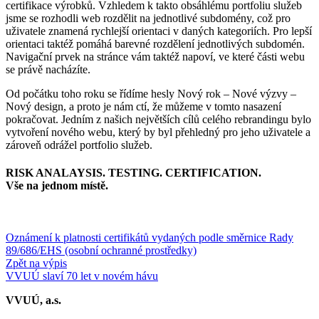
certifikace výrobků. Vzhledem k takto obsáhlému portfoliu služeb
jsme se rozhodli web rozdělit na jednotlivé subdomény, což pro
uživatele znamená rychlejší orientaci v daných kategoriích. Pro lepší
orientaci taktéž pomáhá barevné rozdělení jednotlivých subdomén.
Navigační prvek na stránce vám taktéž napoví, ve které části webu
se právě nacházíte.
Od počátku toho roku se řídíme hesly Nový rok – Nové výzvy –
Nový design, a proto je nám ctí, že můžeme v tomto nasazení
pokračovat. Jedním z našich největších cílů celého rebrandingu bylo
vytvoření nového webu, který by byl přehledný pro jeho uživatele a
zároveň odrážel portfolio služeb.
RISK ANALAYSIS. TESTING. CERTIFICATION.
Vše na jednom místě.
Oznámení k platnosti certifikátů vydaných podle směrnice Rady
89/686/EHS (osobní ochranné prostředky)
Zpět na výpis
VVUÚ slaví 70 let v novém hávu
VVUÚ, a.s.