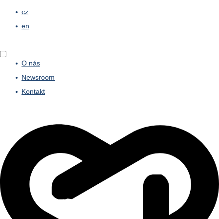
cz
en
O nás
Newsroom
Kontakt