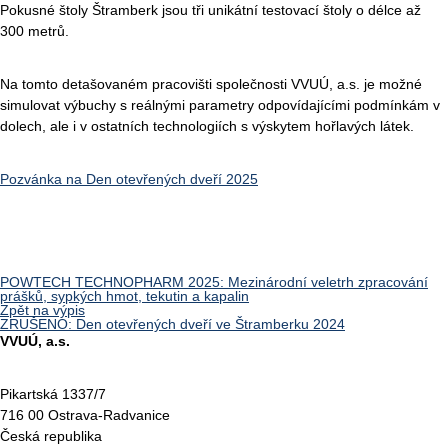
Pokusné štoly Štramberk jsou tři unikátní testovací štoly o délce až
300 metrů.
Na tomto detašovaném pracovišti společnosti VVUÚ, a.s. je možné
simulovat výbuchy s reálnými parametry odpovídajícími podmínkám v
dolech, ale i v ostatních technologiích s výskytem hořlavých látek.
Pozvánka na Den otevřených dveří 2025
POWTECH TECHNOPHARM 2025: Mezinárodní veletrh zpracování
prášků, sypkých hmot, tekutin a kapalin
Zpět na výpis
ZRUŠENO: Den otevřených dveří ve Štramberku 2024
VVUÚ, a.s.
Pikartská 1337/7
716 00 Ostrava-Radvanice
Česká republika