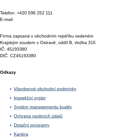
Telefon: +420 596 252 111
E-mail:
vvuu@vvuu.cz
Firma zapsaná v obchodním rejstříku vedeném
Krajským soudem v Ostravě, oddíl B, vložka 315
IČ: 45193380
DIČ: CZ45193380
Odkazy
Všeobecné obchodní podmínky
Inspekční orgán
Systém managementu kvality
Ochrana osobních údajů
Dotační programy
Kariéra