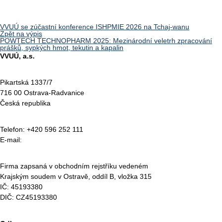
VVUÚ se zúčastní konference ISHPMIE 2026 na Tchaj-wanu
Zpět na výpis
POWTECH TECHNOPHARM 2025: Mezinárodní veletrh zpracování
prášků, sypkých hmot, tekutin a kapalin
VVUÚ, a.s.
Pikartská 1337/7
716 00 Ostrava-Radvanice
Česká republika
Telefon: +420 596 252 111
E-mail:
vvuu@vvuu.cz
Firma zapsaná v obchodním rejstříku vedeném
Krajským soudem v Ostravě, oddíl B, vložka 315
IČ: 45193380
DIČ: CZ45193380