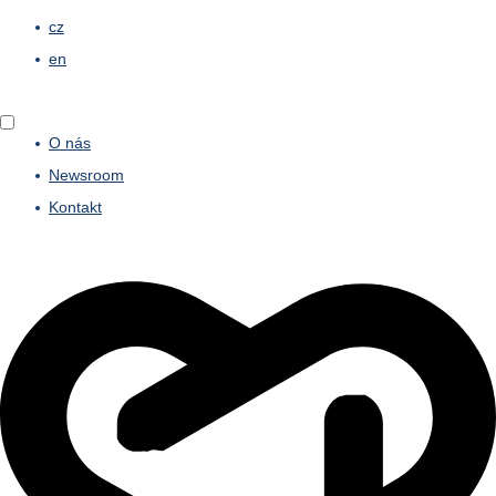
cz
en
O nás
Newsroom
Kontakt