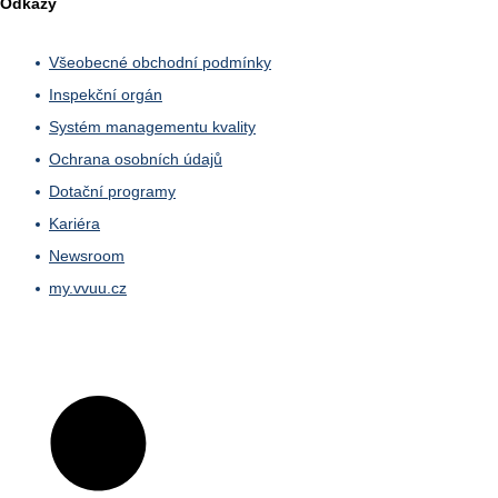
Odkazy
Všeobecné obchodní podmínky
Inspekční orgán
Systém managementu kvality
Ochrana osobních údajů
Dotační programy
Kariéra
Newsroom
my.vvuu.cz