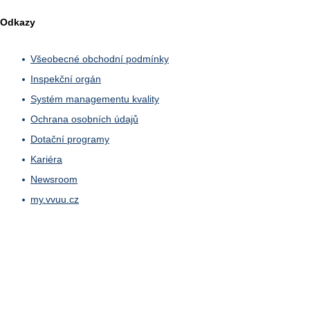
Odkazy
Všeobecné obchodní podmínky
Inspekční orgán
Systém managementu kvality
Ochrana osobních údajů
Dotační programy
Kariéra
Newsroom
my.vvuu.cz