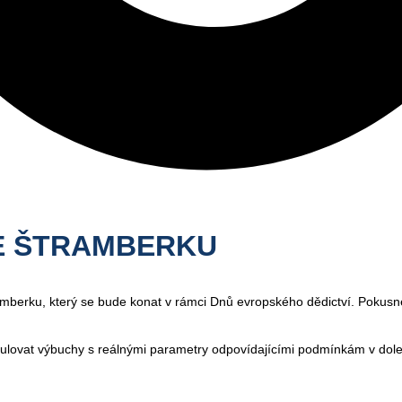
E ŠTRAMBERKU
berku, který se bude konat v rámci Dnů evropského dědictví. Pokusné š
lovat výbuchy s reálnými parametry odpovídajícími podmínkám v dolech,