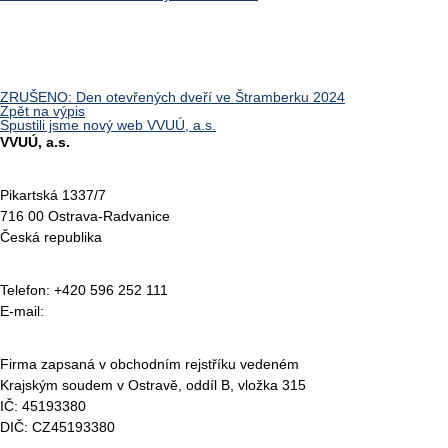
ZRUŠENO: Den otevřených dveří ve Štramberku 2024
Zpět na výpis
Spustili jsme nový web VVUÚ, a.s.
VVUÚ, a.s.
Pikartská 1337/7
716 00 Ostrava-Radvanice
Česká republika
Telefon: +420 596 252 111
E-mail:
vvuu@vvuu.cz
Firma zapsaná v obchodním rejstříku vedeném
Krajským soudem v Ostravě, oddíl B, vložka 315
IČ: 45193380
DIČ: CZ45193380